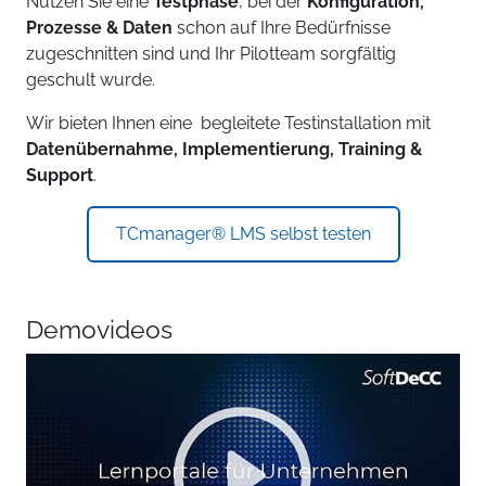
Nutzen Sie eine
Testphase
, bei der
K
onfiguration,
Prozesse & Daten
schon auf Ihre Bedürfnisse
zugeschnitten sind und Ihr Pilotteam sorgfältig
geschult wurde.
Wir bieten Ihnen eine begleitete Testinstallation mit
Datenübernahme, Implementierung, Training &
Support
.
TCmanager® LMS selbst testen
Demovideos