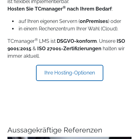
ist flexibel implementierbar.
®
Hosten Sie TCmanager
nach Ihrem Bedarf
:
auf Ihren eigenen Servern (
onPremises
) oder
in einem Rechenzentrum Ihrer Wahl (Cloud).
®
TCmanager
LMS ist
DSGVO-konform
. Unsere
ISO
9001:2015
&
ISO 27001-Zertifizierungen
halten wir
immer aktuell.
Ihre Hosting-Optionen
Aussagekräftige Referenzen