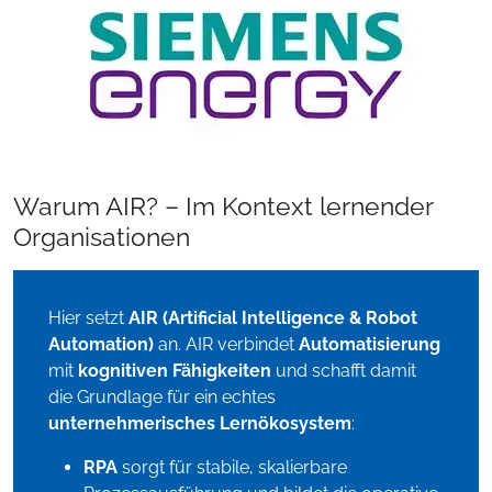
Warum AIR? – Im Kontext lernender
Organisationen
Hier setzt
AIR (Artificial Intelligence & Robot
Automation)
an. AIR verbindet
Automatisierung
mit
kognitiven Fähigkeiten
und schafft damit
die Grundlage für ein echtes
unternehmerisches Lernökosystem
:
RPA
sorgt für stabile, skalierbare