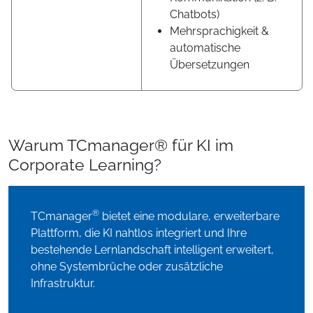
Chatbots)
Mehrsprachigkeit &
automatische
Übersetzungen
Warum TCmanager® für KI im
Corporate Learning?
®
TCmanager
bietet eine modulare, erweiterbare
Plattform, die KI nahtlos integriert und Ihre
bestehende Lernlandschaft intelligent erweitert,
ohne Systembrüche oder zusätzliche
Infrastruktur.