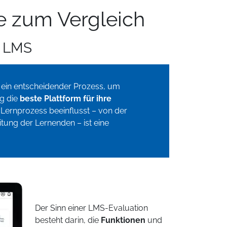
e zum Vergleich
n LMS
t ein entscheidender Prozess, um
ng die
beste Plattform für ihre
Lernprozess beeinflusst – von der
itung der Lernenden – ist eine
Der Sinn einer LMS-Evaluation
besteht darin, die
Funktionen
und