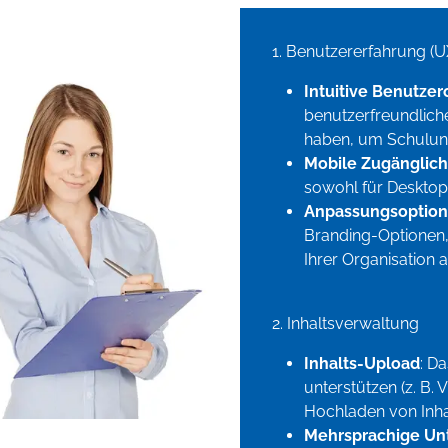
1. Benutzererfahrung (U
Intuitive Benutzer
benutzerfreundliche
haben, um Schulung
Mobile Zugänglich
sowohl für Desktop-
Anpassungsoptio
Branding-Optionen, 
Ihrer Organisation 
2. Inhaltsverwaltung
Inhalts-Upload
: D
unterstützen (z. B.
Hochladen von Inhal
Mehrsprachige Un