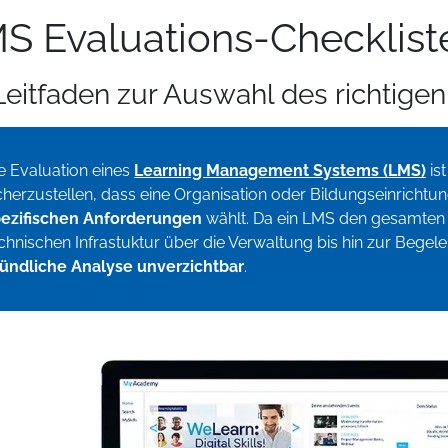
S Evaluations-Checklist
 Leitfaden zur Auswahl des richtige
e Evaluation eines
Learning Management Systems (LMS)
is
cherzustellen, dass eine Organisation oder Bildungseinrichtu
ezifischen Anforderungen
wählt. Da ein LMS den gesamten 
chnischen Infrastuktur über die Verwaltung bis hin zur Begele
ündliche Analyse unverzichtbar
.