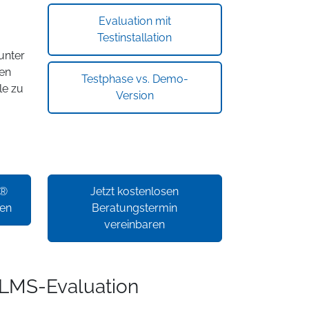
Evaluation mit
Testinstallation
unter
en
Testphase vs. Demo-
le zu
Version
r®
Jetzt kostenlosen
en
Beratungstermin
vereinbaren
 LMS-Evaluation