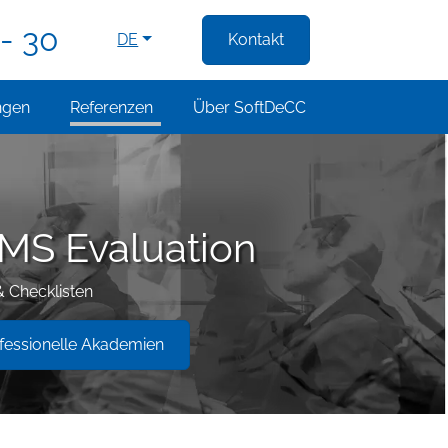
- 30
DE
Kontakt
ngen
Referenzen
Über SoftDeCC
LMS Evaluation
& Checklisten
essionelle Akademien