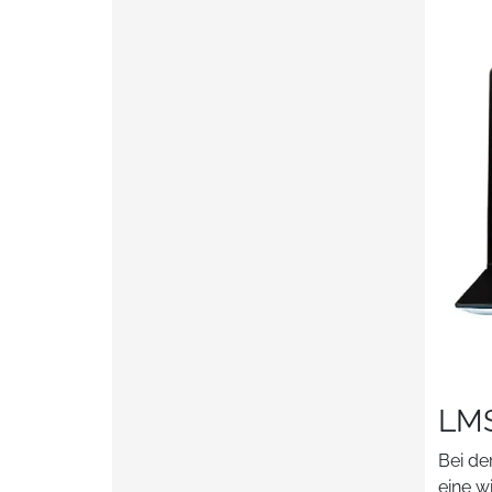
LMS
Bei de
eine w