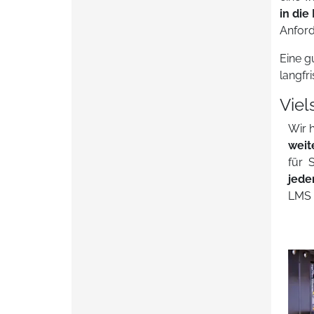
in di
Anford
Eine g
langfr
Viel
Wir 
weit
für 
jede
LMS 