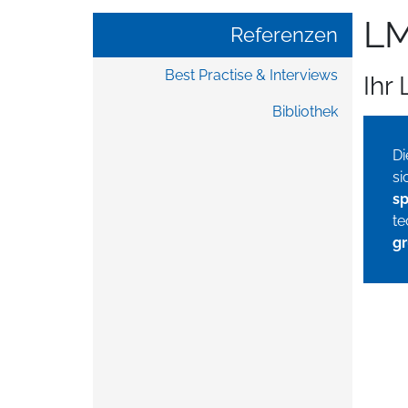
LM
Referenzen
Best Practise & Interviews
Ihr
Bibliothek
Di
si
sp
te
gr