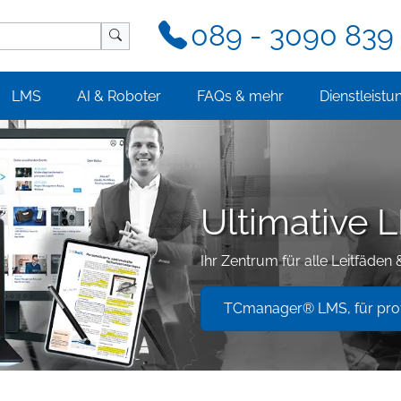
089 - 3090 839 
LMS
AI & Roboter
FAQs & mehr
Dienstleistu
Ultimative 
Ihr Zentrum für alle Leitfäden 
TCmanager® LMS, für prof