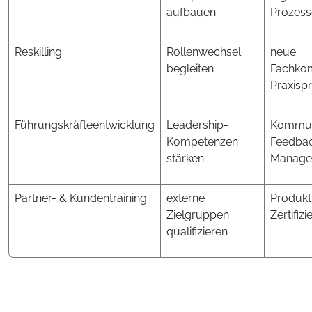
aufbauen
Prozess
Reskilling
Rollenwechsel
neue
begleiten
Fachko
Praxispr
Führungskräfteentwicklung
Leadership-
Kommuni
Kompetenzen
Feedbac
stärken
Manage
Partner- & Kundentraining
externe
Produkt
Zielgruppen
Zertifiz
qualifizieren