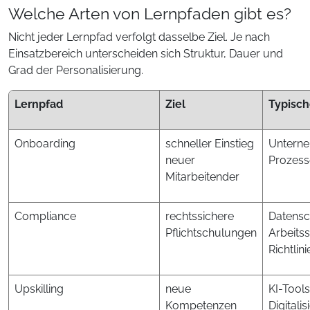
Welche Arten von Lernpfaden gibt es?
Nicht jeder Lernpfad verfolgt dasselbe Ziel. Je nach
Einsatzbereich unterscheiden sich Struktur, Dauer und
Grad der Personalisierung.
Lernpfad
Ziel
Typisch
Onboarding
schneller Einstieg
Unterne
neuer
Prozess
Mitarbeitender
Compliance
rechtssichere
Datensc
Pflichtschulungen
Arbeitss
Richtlini
Upskilling
neue
KI-Tools
Kompetenzen
Digitali